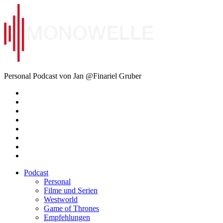
Zum
Inhalt
springen
Monowelle
Personal Podcast von Jan @Finariel Gruber
Twitter
Twitter
Mastodon
Mastodon
Facebook
Facebook
Email
Amazon
Podcast
Personal
Filme und Serien
Westworld
Game of Thrones
Empfehlungen