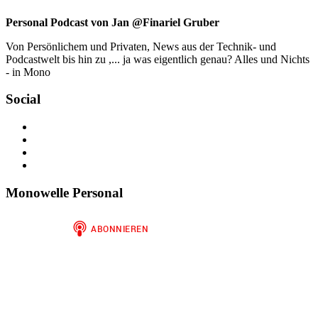
Personal Podcast von Jan @Finariel Gruber
Von Persönlichem und Privaten, News aus der Technik- und
Podcastwelt bis hin zu ,... ja was eigentlich genau? Alles und Nichts
- in Mono
Social
Profil
von
Profil
jan.m.gruber
von
Profil
auf
monowelle
von
Profil
Facebook
auf
finariel
von
anzeigen
Twitter
auf
Finariel
Monowelle Personal
anzeigen
Instagram
auf
anzeigen
WordPress.org
anzeigen