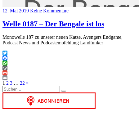
12. Mai 2019
Keine Kommentare
Welle 0187 – Der Bengale ist los
Monowelle 187 zu unserer neuen Katze, Avengers Endgame,
Podcast News und Podcastempfehlung Landfunker
Twitter
Facebook
WhatsApp
WordPress
Gmail
Seitennummerierung
Email
Nächste
1
2
3
…
22
»
Suchen
Beiträge
der
Suchen
nach:
Beiträge