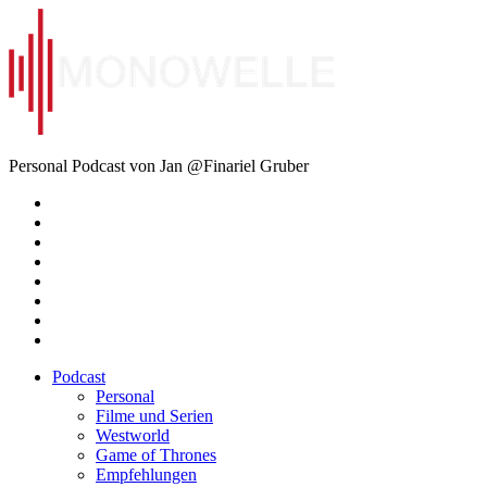
Zum
Inhalt
springen
Monowelle
Personal Podcast von Jan @Finariel Gruber
Twitter
Twitter
Mastodon
Mastodon
Facebook
Facebook
Email
Amazon
Podcast
Personal
Filme und Serien
Westworld
Game of Thrones
Empfehlungen