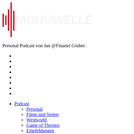
Zum
Inhalt
springen
Monowelle
Personal Podcast von Jan @Finariel Gruber
Twitter
Twitter
Mastodon
Mastodon
Facebook
Facebook
Email
Amazon
Podcast
Personal
Filme und Serien
Westworld
Game of Thrones
Empfehlungen