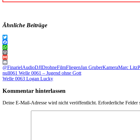
Ähnliche Beiträge
Twitter
Facebook
WhatsApp
WordPress
Gmail
Email
@Finariel
Audio
DJI
Drohne
Film
Fliegen
Jan Gruber
Kamera
Marc Litz
P
Beitragsnavigation
Vorheriger
null061 Welle 0061 – Jugend ohne Gott
Beitrag:
Nächster
Welle 0063 Logan Lucky
Beitrag:
Kommentar hinterlassen
Deine E-Mail-Adresse wird nicht veröffentlicht.
Erforderliche Felder 