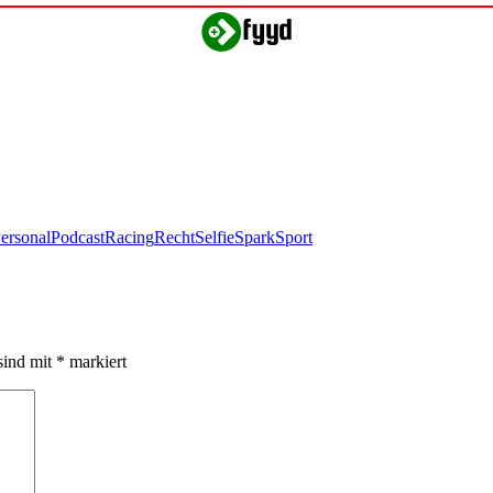
ersonal
Podcast
Racing
Recht
Selfie
Spark
Sport
sind mit
*
markiert