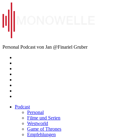
Zum
Inhalt
springen
Monowelle
Personal Podcast von Jan @Finariel Gruber
Twitter
Twitter
Mastodon
Mastodon
Facebook
Facebook
Email
Amazon
Podcast
Personal
Filme und Serien
Westworld
Game of Thrones
Empfehlungen