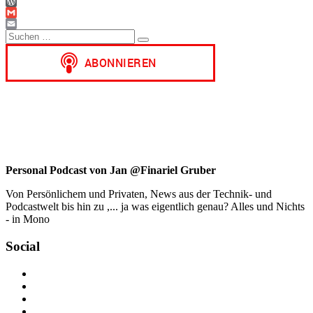
WhatsApp
WordPress
Gmail
Suchen
Email
Suchen
nach:
Personal Podcast von Jan @Finariel Gruber
Von Persönlichem und Privaten, News aus der Technik- und
Podcastwelt bis hin zu ,... ja was eigentlich genau? Alles und Nichts
- in Mono
Social
Profil
von
Profil
jan.m.gruber
von
Profil
auf
monowelle
von
Profil