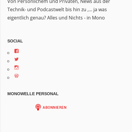
Von Persönlichem und Privaten, News aus der
Technik- und Podcastwelt bis hin zu ,... ja was
eigentlich genau? Alles und Nichts - in Mono
SOCIAL
Profil
von
Profil
jan.m.gruber
von
auf
Profil
monowelle
Facebook
von
auf
anzeigen
Profil
finariel
Twitter
von
auf
anzeigen
Finariel
Instagram
auf
anzeigen
MONOWELLE PERSONAL
WordPress.org
anzeigen