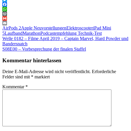
Twitter
Facebook
WhatsApp
WordPress
Gmail
Email
AirPods 2
Apple Neuvorstellungen
Elektroscooter
iPad Mini
5
Laufband
Marathon
Podcastempfehlung Technik-Test
Beitragsnavigation
Vorheriger
Welle 0182 – Filme April 2019 – Captain Marvel, Hard Powder und
Beitrag:
Bandersnatch
Nächster
S08E00 – Vorbesprechung der finalen Staffel
Beitrag:
Kommentar hinterlassen
Deine E-Mail-Adresse wird nicht veröffentlicht.
Erforderliche
Felder sind mit
*
markiert
Kommentar
*