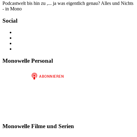
Podcastwelt bis hin zu ,... ja was eigentlich genau? Alles und Nichts
- in Mono
Social
Profil
von
Profil
jan.m.gruber
von
Profil
auf
monowelle
von
Profil
Facebook
auf
finariel
von
anzeigen
Twitter
auf
Finariel
Monowelle Personal
anzeigen
Instagram
auf
anzeigen
WordPress.org
anzeigen
Monowelle Filme und Serien