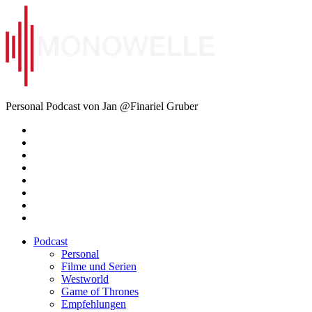
Zum
Inhalt
springen
Monowelle
Personal Podcast von Jan @Finariel Gruber
Twitter
Twitter
Mastodon
Mastodon
Facebook
Facebook
Email
Amazon
Podcast
Personal
Filme und Serien
Westworld
Game of Thrones
Empfehlungen