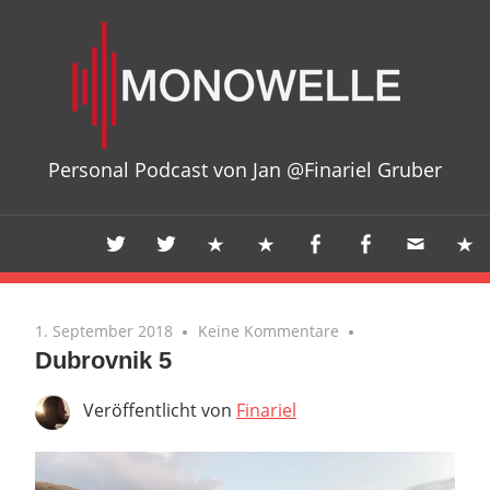
Zum
Mon
Inhalt
springen
Personal Podcast von Jan @Finariel Gruber
1. September 2018
Keine Kommentare
Dubrovnik 5
Veröffentlicht von
Finariel