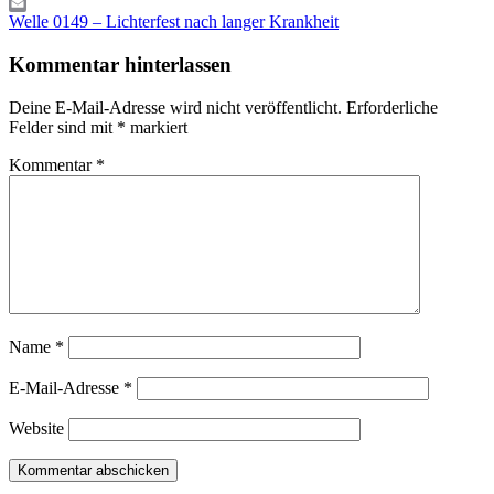
Gmail
Beitragsnavigation
Vorheriger
Email
Welle 0149 – Lichterfest nach langer Krankheit
Beitrag:
Kommentar hinterlassen
Deine E-Mail-Adresse wird nicht veröffentlicht.
Erforderliche
Felder sind mit
*
markiert
Kommentar
*
Name
*
E-Mail-Adresse
*
Website