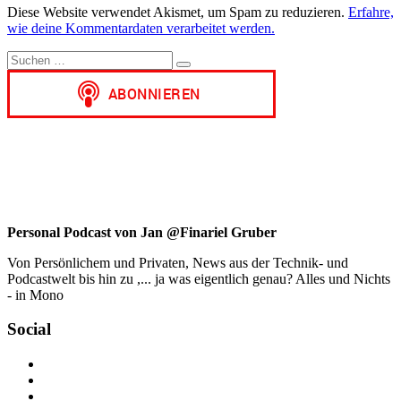
Diese Website verwendet Akismet, um Spam zu reduzieren.
Erfahre,
wie deine Kommentardaten verarbeitet werden.
Suchen
Suchen
nach:
Personal Podcast von Jan @Finariel Gruber
Von Persönlichem und Privaten, News aus der Technik- und
Podcastwelt bis hin zu ,... ja was eigentlich genau? Alles und Nichts
- in Mono
Social
Profil
von
Profil
jan.m.gruber
von
Profil