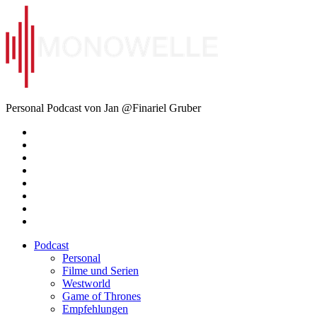
Zum
Inhalt
springen
Monowelle
Personal Podcast von Jan @Finariel Gruber
Twitter
Twitter
Mastodon
Mastodon
Facebook
Facebook
Email
Amazon
Podcast
Personal
Filme und Serien
Westworld
Game of Thrones
Empfehlungen