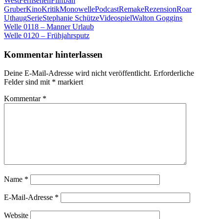
West
Fernsehen
Film
Jan
Gruber
Kino
Kritik
Monowelle
Podcast
Remake
Rezension
Roar
Uthaug
Serie
Stephanie Schütze
Videospiel
Walton Goggins
Beitragsnavigation
Vorheriger
Welle 0118 – Manner Urlaub
Beitrag:
Nächster
Welle 0120 – Frühjahrsputz
Beitrag:
Kommentar hinterlassen
Deine E-Mail-Adresse wird nicht veröffentlicht.
Erforderliche
Felder sind mit
*
markiert
Kommentar
*
Name
*
E-Mail-Adresse
*
Website