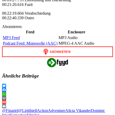
00:21:20.616 Fazit
00:22:19.604 Verabschiedung
00:22:40.339 Outro
Abonnieren:
Feed
Enclosure
MP3 Feed
MP3 Audio
Podcast Feed: Monowelle (AAC)
MPEG-4 AAC Audio
Ähnliche Beiträge
Twitter
Facebook
WhatsApp
WordPress
Gmail
Email
@Finariel
@Liritihiell
Action
Adventure
Alicia Vikander
Dominic