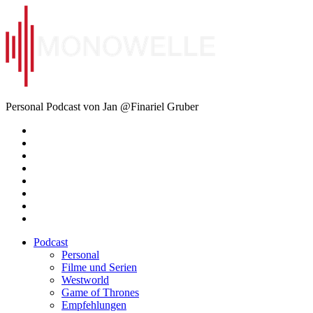
Zum
Inhalt
springen
Monowelle
Personal Podcast von Jan @Finariel Gruber
Twitter
Twitter
Mastodon
Mastodon
Facebook
Facebook
Email
Amazon
Podcast
Personal
Filme und Serien
Westworld
Game of Thrones
Empfehlungen