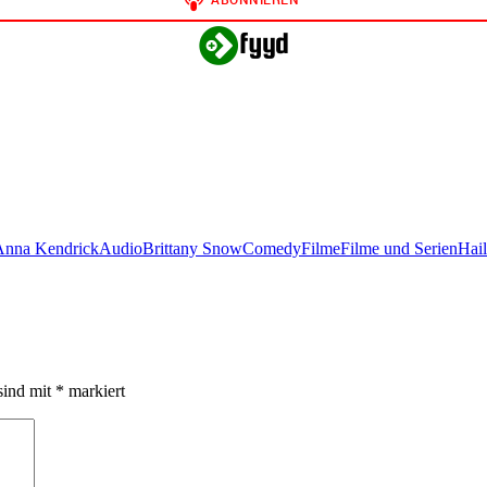
Anna Kendrick
Audio
Brittany Snow
Comedy
Filme
Filme und Serien
Hail
sind mit
*
markiert