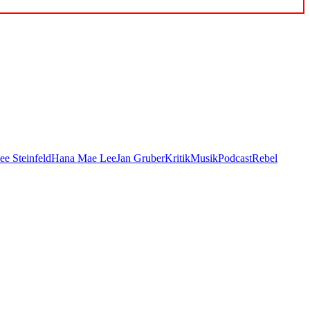
ee Steinfeld
Hana Mae Lee
Jan Gruber
Kritik
Musik
Podcast
Rebel