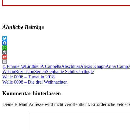
Ähnliche Beiträge
Twitter
Facebook
WhatsApp
WordPress
Gmail
Email
@Finariel
@Lirithiell
A Cappella
Abschluss
Alexis Knapp
Anna Camp
Wilson
Rezension
Serien
Stephanie Schütze
Trilogie
Beitragsnavigation
Vorheriger
Welle 0096 – Tuwat in 2018
Beitrag:
Nächster
Welle 0098 – Die drei Weihnachten
Beitrag:
Kommentar hinterlassen
Deine E-Mail-Adresse wird nicht veröffentlicht.
Erforderliche Felder 