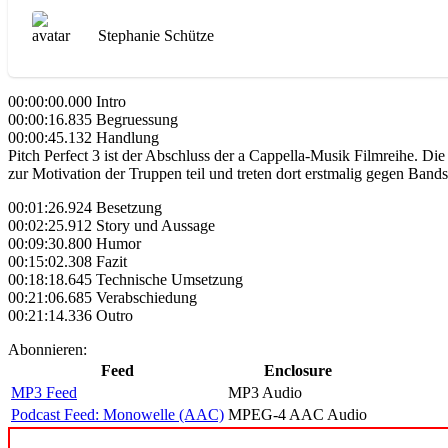
Stephanie Schütze
00:00:00.000 Intro
00:00:16.835 Begruessung
00:00:45.132 Handlung
Pitch Perfect 3 ist der Abschluss der a Cappella-Musik Filmreihe. D
zur Motivation der Truppen teil und treten dort erstmalig gegen Bands
00:01:26.924 Besetzung
00:02:25.912 Story und Aussage
00:09:30.800 Humor
00:15:02.308 Fazit
00:18:18.645 Technische Umsetzung
00:21:06.685 Verabschiedung
00:21:14.336 Outro
Abonnieren:
Feed
Enclosure
MP3 Feed
MP3 Audio
Podcast Feed: Monowelle (AAC)
MPEG-4 AAC Audio