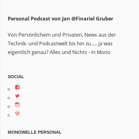
Personal Podcast von Jan @Finariel Gruber
Von Persönlichem und Privaten, News aus der
Technik- und Podcastwelt bis hin zu ,... ja was
eigentlich genau? Alles und Nichts - in Mono
SOCIAL
Profil
von
Profil
jan.m.gruber
von
auf
Profil
monowelle
Facebook
von
auf
anzeigen
Profil
finariel
Twitter
von
auf
anzeigen
Finariel
Instagram
auf
anzeigen
MONOWELLE PERSONAL
WordPress.org
anzeigen