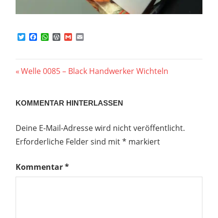
Twitter
Facebook
WhatsApp
WordPress
Gmail
Email
Beitragsnavigation
Vorheriger
Welle 0085 – Black Handwerker Wichteln
Beitrag:
KOMMENTAR HINTERLASSEN
Deine E-Mail-Adresse wird nicht veröffentlicht.
Erforderliche Felder sind mit
*
markiert
Kommentar
*