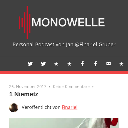
Zum
Mon
Inhalt
springen
Personal Podcast von Jan @Finariel Gruber
26. November 2017
Keine Kommentare
1 Niemetz
Veröffentlicht von
Finariel