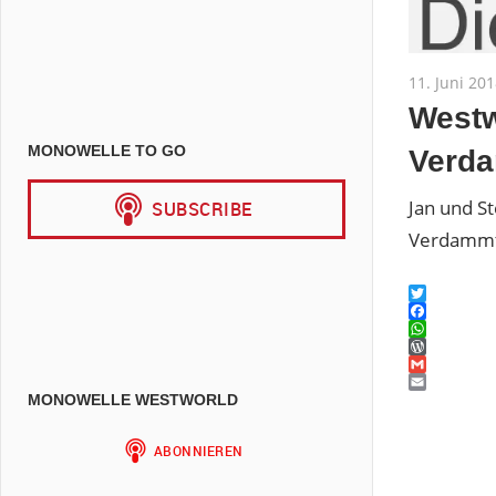
11. Juni 20
Westw
MONOWELLE TO GO
Verd
Jan und S
Verdamm
Twitter
Facebook
WhatsAp
WordPres
Gmail
Email
MONOWELLE WESTWORLD