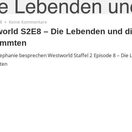
18
Keine Kommentare
orld S2E8 – Die Lebenden und d
ammten
tephanie besprechen Westworld Staffel 2 Episode 8 – Die
ten
p
s