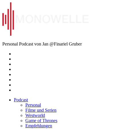
Zum
Inhalt
springen
Monowelle
Personal Podcast von Jan @Finariel Gruber
Twitter
Twitter
Mastodon
Mastodon
Facebook
Facebook
Email
Amazon
Podcast
Personal
Filme und Serien
Westworld
Game of Thrones
Empfehlungen