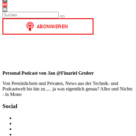
WordPress
Gmail
Suchen
Email
Suchen
nach:
Personal Podcast von Jan @Finariel Gruber
Von Persönlichem und Privaten, News aus der Technik- und
Podcastwelt bis hin zu ,... ja was eigentlich genau? Alles und Nichts
- in Mono
Social
Profil
von
Profil
jan.m.gruber
von
Profil
auf
monowelle
von
Profil