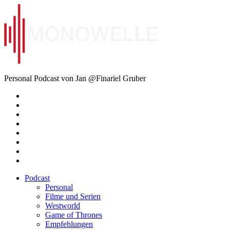
Zum
Inhalt
springen
Monowelle
Personal Podcast von Jan @Finariel Gruber
Twitter
Twitter
Mastodon
Mastodon
Facebook
Facebook
Email
Amazon
Podcast
Personal
Filme und Serien
Westworld
Game of Thrones
Empfehlungen