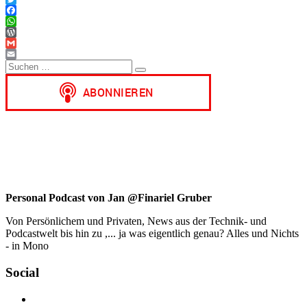
Twitter
Facebook
WhatsApp
WordPress
Gmail
Suchen
Email
Suchen
nach:
Personal Podcast von Jan @Finariel Gruber
Von Persönlichem und Privaten, News aus der Technik- und
Podcastwelt bis hin zu ,... ja was eigentlich genau? Alles und Nichts
- in Mono
Social
Profil