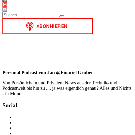
WordPress
Gmail
Suchen
Email
Suchen
nach:
Personal Podcast von Jan @Finariel Gruber
Von Persönlichem und Privaten, News aus der Technik- und
Podcastwelt bis hin zu ,... ja was eigentlich genau? Alles und Nichts
- in Mono
Social
Profil
von
Profil
jan.m.gruber
von
Profil
auf
monowelle
von
Profil