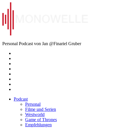
Zum
Inhalt
springen
Monowelle
Personal Podcast von Jan @Finariel Gruber
Twitter
Twitter
Mastodon
Mastodon
Facebook
Facebook
Email
Amazon
Podcast
Personal
Filme und Serien
Westworld
Game of Thrones
Empfehlungen