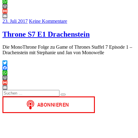
Facebook
WhatsApp
WordPress
Gmail
Email
23. Juli 2017
Keine Kommentare
Throne S7 E1 Drachenstein
Die MonoThrone Folge zu Game of Thrones Staffel 7 Episode 1 –
Drachenstein mit Stephanie und Jan von Monowelle
Twitter
Facebook
WhatsApp
WordPress
Gmail
Suchen
Email
Suchen
nach: