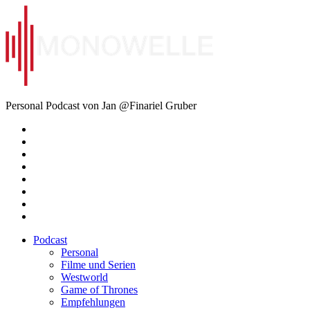
Zum
Inhalt
springen
Monowelle
Personal Podcast von Jan @Finariel Gruber
Twitter
Twitter
Mastodon
Mastodon
Facebook
Facebook
Email
Amazon
Podcast
Personal
Filme und Serien
Westworld
Game of Thrones
Empfehlungen