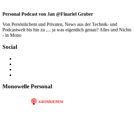
Personal Podcast von Jan @Finariel Gruber
Von Persönlichem und Privaten, News aus der Technik- und
Podcastwelt bis hin zu ,... ja was eigentlich genau? Alles und Nichts
- in Mono
Social
Profil
von
Profil
jan.m.gruber
von
Profil
auf
monowelle
von
Profil
Facebook
auf
finariel
von
anzeigen
Twitter
auf
Finariel
Monowelle Personal
anzeigen
Instagram
auf
anzeigen
WordPress.org
anzeigen