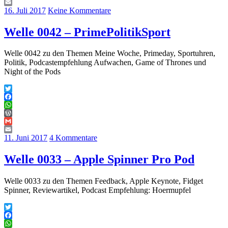
Gmail
Email
16. Juli 2017
Keine Kommentare
Welle 0042 – PrimePolitikSport
Welle 0042 zu den Themen Meine Woche, Primeday, Sportuhren,
Politik, Podcastempfehlung Aufwachen, Game of Thrones und
Night of the Pods
Twitter
Facebook
WhatsApp
WordPress
Gmail
Email
11. Juni 2017
4 Kommentare
Welle 0033 – Apple Spinner Pro Pod
Welle 0033 zu den Themen Feedback, Apple Keynote, Fidget
Spinner, Reviewartikel, Podcast Empfehlung: Hoermupfel
Twitter
Facebook