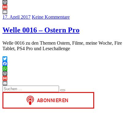
WhatsApp
WordPress
Gmail
Email
17. April 2017
Keine Kommentare
Welle 0016 – Ostern Pro
Welle 0016 zu den Themen Ostern, Filme, meine Woche, Fire
Tablet, PS4 Pro und Lesechallenge
Twitter
Facebook
WhatsApp
WordPress
Gmail
Suchen
Email
Suchen
nach: