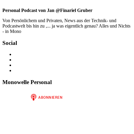
Personal Podcast von Jan @Finariel Gruber
Von Persönlichem und Privaten, News aus der Technik- und
Podcastwelt bis hin zu ,... ja was eigentlich genau? Alles und Nichts
- in Mono
Social
Profil
von
Profil
jan.m.gruber
von
Profil
auf
monowelle
von
Profil
Facebook
auf
finariel
von
anzeigen
Twitter
auf
Finariel
Monowelle Personal
anzeigen
Instagram
auf
anzeigen
WordPress.org
anzeigen