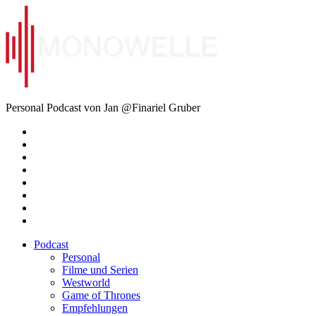
Zum
Inhalt
springen
Monowelle
Personal Podcast von Jan @Finariel Gruber
Twitter
Twitter
Mastodon
Mastodon
Facebook
Facebook
Email
Amazon
Podcast
Personal
Filme und Serien
Westworld
Game of Thrones
Empfehlungen