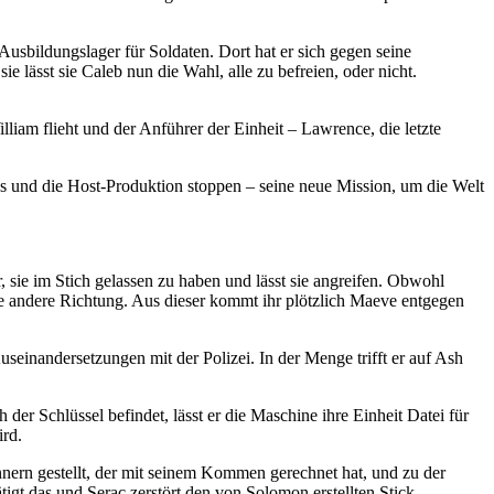
sbildungslager für Soldaten. Dort hat er sich gegen seine
e lässt sie Caleb nun die Wahl, alle zu befreien, oder nicht.
lliam flieht und der Anführer der Einheit – Lawrence, die letzte
elos und die Host-Produktion stoppen – seine neue Mission, um die Welt
sie im Stich gelassen zu haben und lässt sie angreifen. Obwohl
ie andere Richtung. Aus dieser kommt ihr plötzlich Maeve entgegen
einandersetzungen mit der Polizei. In der Menge trifft er auf Ash
der Schlüssel befindet, lässt er die Maschine ihre Einheit Datei für
ird.
nern gestellt, der mit seinem Kommen gerechnet hat, und zu der
gt das und Serac zerstört den von Solomon erstellten Stick.