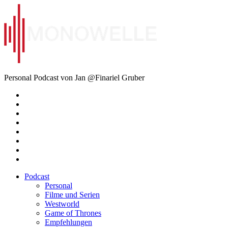
Zum
Inhalt
springen
Monowelle
Personal Podcast von Jan @Finariel Gruber
Twitter
Twitter
Mastodon
Mastodon
Facebook
Facebook
Email
Amazon
Podcast
Personal
Filme und Serien
Westworld
Game of Thrones
Empfehlungen