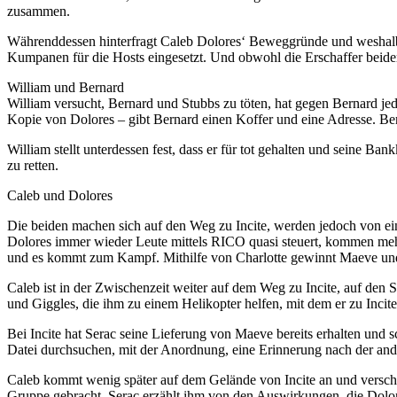
zusammen.
Währenddessen hinterfragt Caleb Dolores‘ Beweggründe und weshalb s
Kumpanen für die Hosts eingesetzt. Und obwohl die Erschaffer beider We
William und Bernard
William versucht, Bernard und Stubbs zu töten, hat gegen Bernard jedo
Kopie von Dolores – gibt Bernard einen Koffer und eine Adresse. Bern
William stellt unterdessen fest, dass er für tot gehalten und seine B
zu retten.
Caleb und Dolores
Die beiden machen sich auf den Weg zu Incite, werden jedoch von ein
Dolores immer wieder Leute mittels RICO quasi steuert, kommen mehr 
und es kommt zum Kampf. Mithilfe von Charlotte gewinnt Maeve und
Caleb ist in der Zwischenzeit weiter auf dem Weg zu Incite, auf den
und Giggles, die ihm zu einem Helikopter helfen, mit dem er zu Incite
Bei Incite hat Serac seine Lieferung von Maeve bereits erhalten und sc
Datei durchsuchen, mit der Anordnung, eine Erinnerung nach der ander
Caleb kommt wenig später auf dem Gelände von Incite an und verschaf
Gruppe gebracht. Serac erzählt ihm von den Auswirkungen, die Dolore