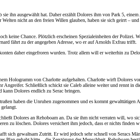
ie ihn ausgewählt hat. Daher erzählt Dolores ihm von Park 5, einem Au
lten nicht an den freien Willen glauben, haben sie sich geirrt – und si
ch keine Chance. Plötzlich erscheinen Spezialeinheiten der Polizei. Wi
ard fährt zu der angegeben Adresse, wo er auf Arnolds Exfrau trifft.
ankkonten daher eingefroren wurden. Trotz allem will er weiterhin zu D
em Hologramm von Charlotte aufgehalten. Charlotte wirft Dolores vor, 
Angreifer. Schließlich schickt sie Caleb alleine weiter und rennt in d
 kann Dolores endlich zu Serac bringen.
 Straßen haben die Unruhen zugenommen und es kommt gewalttätigen Aus
 gelangt.
hließt Dolores an Rehoboam an. Da sie ihm nicht verraten will, wo sich 
en zu löschen. Dolores versichert ihm jedoch, dass er nichts finden w
ft sich gewaltsam Zutritt. Er wird jedoch sehr schnell von Seracs Män
s Plan gehabt hätte – die Zerstörung der Menschheit. Rehoboam bestäti