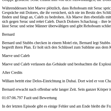
Währenddessen hört Maeve plötzlich, dass Rehoboam mit Serac spricht 
Gespräche mit Dolores, die ihr versichert, sich nie im Besitz des Sch
finden und fängt an, Caleb zu bedrohen. Als Maeve ihm ebenfalls mitt
sich gegen Serac und rettet Caleb. Durch Dolores Schachzug – ihre l
lässt Serac und seine Männer überwältigen und gibt Rehoboam schließl
Bernard
Bernard und Stubbs checken in einem Motel ein, Bernard legt Stubbs
begreift ihren Plan. Er holt sich den Schlüssel zum Sublime aus dem 
Maeve und Caleb
Maeve und Caleb verlassen das Gebäude und beobachten die Explosionen 
After Credits
William betritt eine Delos-Einrichtung in Dubai. Dort wird er von C
Bernard erwacht nach offenbar sehr langer Zeit. Sein ganzer Körper i
01:07:06.797 Fazit und Bewertung
In der letzten Episode gibt es einige Fehler und am Ende bleibt die F