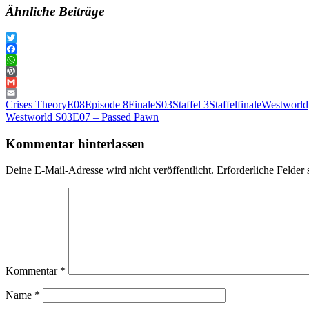
Ähnliche Beiträge
Twitter
Facebook
WhatsApp
WordPress
Gmail
Email
Crises Theory
E08
Episode 8
Finale
S03
Staffel 3
Staffelfinale
Westworld
Beitragsnavigation
Vorheriger
Westworld S03E07 – Passed Pawn
Beitrag:
Kommentar hinterlassen
Deine E-Mail-Adresse wird nicht veröffentlicht.
Erforderliche Felder 
Kommentar
*
Name
*