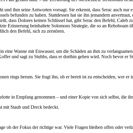
und ihm seine Antworten vorsagt. Sie erkennt, dass Serac auch nur eine 
lüssels befunden zu haben. Stattdessen hat sie ihn jemandem anvertraut, 
eilt, dass Dolores keinen Schlüssel hat, gibt Serac den Befehl, Caleb z
etzte Erinnerung beinhaltete Solomons Strategie, die so an Rehoboam 
ich den Befehl, sich zu zerstören.
 in eine Wanne mit Eiswasser, um die Schäden an ihm zu verlangsamen
Koffer und sagt zu Stubbs, dass er dorthin gehen wird. Noch bevor er 
rings herum. Sie fragt ihn, ob er bereit ist zu entscheiden, wer er in
harlotte in Empfang genommen – und einer Kopie von sich selbst, die ih
st mit Staub und Dreck bedeckt.
rage ob der Fokus der richtige war. Viele Fragen bleiben offen oder ver