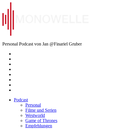
Zum
Inhalt
springen
Monowelle
Personal Podcast von Jan @Finariel Gruber
Twitter
Twitter
Mastodon
Mastodon
Facebook
Facebook
Email
Amazon
Podcast
Personal
Filme und Serien
Westworld
Game of Thrones
Empfehlungen