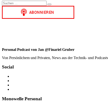
Suchen
Suchen
nach:
Personal Podcast von Jan @Finariel Gruber
Von Persönlichem und Privaten, News aus der Technik- und Podcastwelt
Social
Profil
von
Profil
jan.m.gruber
von
Profil
auf
monowelle
von
Profil
Facebook
auf
finariel
von
anzeigen
Twitter
auf
Finariel
Monowelle Personal
anzeigen
Instagram
auf
anzeigen
WordPress.org