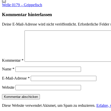
Gmail
Beitragsnavigation
Vorheriger
Email
Welle 0179 – Grippefisch
Beitrag:
Kommentar hinterlassen
Deine E-Mail-Adresse wird nicht veröffentlicht.
Erforderliche Felder 
Kommentar
*
Name
*
E-Mail-Adresse
*
Website
Diese Website verwendet Akismet, um Spam zu reduzieren.
Erfahre,