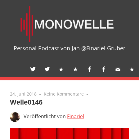
Zum
Mon
Inhalt
springen
Personal Podcast von Jan @Finariel Gruber
24. Juni 2018
Keine Kommentare
Welle0146
Veröffentlicht von
Finariel