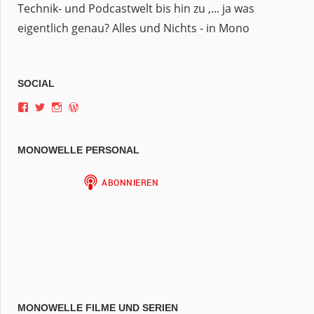
Technik- und Podcastwelt bis hin zu ,... ja was
eigentlich genau? Alles und Nichts - in Mono
SOCIAL
Profil
Profil
Profil
Profil
von
von
von
von
jan.m.gruber
monowelle
finariel
Finariel
auf
auf
auf
auf
MONOWELLE PERSONAL
Facebook
Twitter
Instagram
WordPress.org
anzeigen
anzeigen
anzeigen
anzeigen
MONOWELLE FILME UND SERIEN