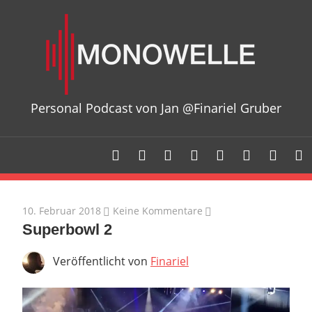
Zum
Mon
Inhalt
springen
Personal Podcast von Jan @Finariel Gruber
10. Februar 2018
Keine Kommentare
Superbowl 2
Veröffentlicht von
Finariel