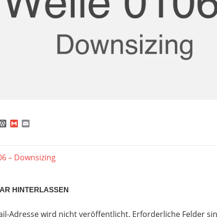
ebook
hatsApp
WordPress
Gmail
Email
agsnavigation
er
06 – Downsizing
AR HINTERLASSEN
il-Adresse wird nicht veröffentlicht.
Erforderliche Felder si