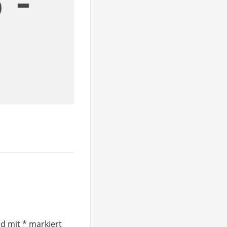
nd mit
*
markiert