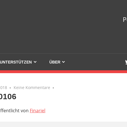
welle
P
UNTERSTÜTZEN
ÜBER
2018
Keine Kommentare
0106
ffentlicht von
Finariel