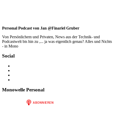
Personal Podcast von Jan @Finariel Gruber
Von Persönlichem und Privaten, News aus der Technik- und
Podcastwelt bis hin zu ,... ja was eigentlich genau? Alles und Nichts
- in Mono
Social
Profil
von
Profil
jan.m.gruber
von
Profil
auf
monowelle
von
Profil
Facebook
auf
finariel
von
anzeigen
Twitter
auf
Finariel
Monowelle Personal
anzeigen
Instagram
auf
anzeigen
WordPress.org
anzeigen