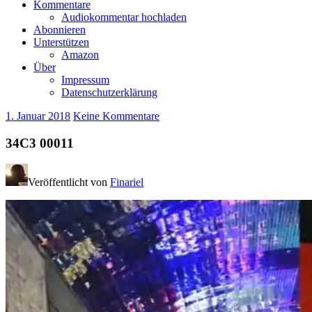
Kommentare
Audiokommentar hochladen
Abonnieren
Unterstützen
Amazon
Über
Impressum
Datenschutzerklärung
1. Januar 2018
Keine Kommentare
34C3 00011
Veröffentlicht von
Finariel