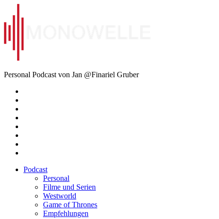
Zum
Inhalt
springen
Monowelle
Personal Podcast von Jan @Finariel Gruber
Twitter
Twitter
Mastodon
Mastodon
Facebook
Facebook
Email
Amazon
Podcast
Personal
Filme und Serien
Westworld
Game of Thrones
Empfehlungen