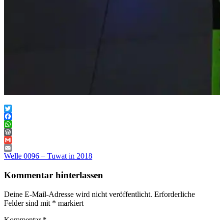
Twitter
Facebook
WhatsApp
WordPress
Gmail
Beitragsnavigation
Vorheriger
Email
Welle 0096 – Tuwat in 2018
Beitrag:
Kommentar hinterlassen
Deine E-Mail-Adresse wird nicht veröffentlicht.
Erforderliche
Felder sind mit
*
markiert
Kommentar
*