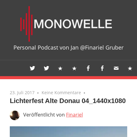
Zum
Mon
Inhalt
springen
Personal Podcast von Jan @Finariel Gruber
23. Juli 2017
Keine Kommentare
Lichterfest Alte Donau 04_1440x1080
Veröffentlicht von
Finariel