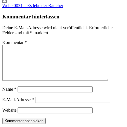
Gmail
Beitragsnavigation
Vorheriger
Email
Welle 0031 – Es lebe der Raucher
Beitrag:
Kommentar hinterlassen
Deine E-Mail-Adresse wird nicht veröffentlicht.
Erforderliche
Felder sind mit
*
markiert
Kommentar
*
Name
*
E-Mail-Adresse
*
Website