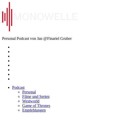
Zum
Inhalt
springen
Monowelle
Personal Podcast von Jan @Finariel Gruber
Twitter
Twitter
Mastodon
Mastodon
Facebook
Facebook
Email
Amazon
Podcast
Personal
Filme und Serien
Westworld
Game of Thrones
Empfehlungen