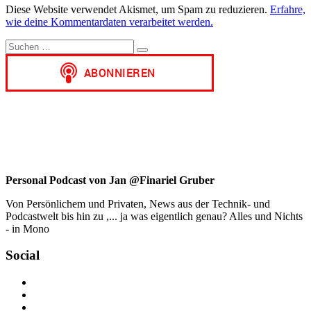
Diese Website verwendet Akismet, um Spam zu reduzieren.
Erfahre,
wie deine Kommentardaten verarbeitet werden.
Suchen
Suchen
nach:
Personal Podcast von Jan @Finariel Gruber
Von Persönlichem und Privaten, News aus der Technik- und
Podcastwelt bis hin zu ,... ja was eigentlich genau? Alles und Nichts
- in Mono
Social
Profil
von
Profil
jan.m.gruber
von
Profil