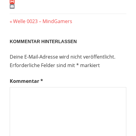
WordPress
Gmail
Email
Beitragsnavigation
Vorheriger
Welle 0023 – MindGamers
Beitrag:
KOMMENTAR HINTERLASSEN
Deine E-Mail-Adresse wird nicht veröffentlicht.
Erforderliche Felder sind mit
*
markiert
Kommentar
*