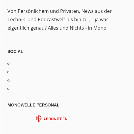
Von Persönlichem und Privaten, News aus der
Technik- und Podcastwelt bis hin zu ,... ja was
eigentlich genau? Alles und Nichts - in Mono
SOCIAL
Profil
von
Profil
jan.m.gruber
von
Profil
auf
monowelle
von
Profil
Facebook
auf
finariel
von
anzeigen
Twitter
auf
Finariel
MONOWELLE PERSONAL
anzeigen
Instagram
auf
anzeigen
WordPress.org
anzeigen