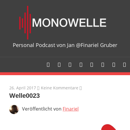
Zum
Mon
Inhalt
springen
Personal Podcast von Jan @Finariel Gruber
26. April 2017
Keine Kommentare
Welle0023
Veröffentlicht von
Finariel