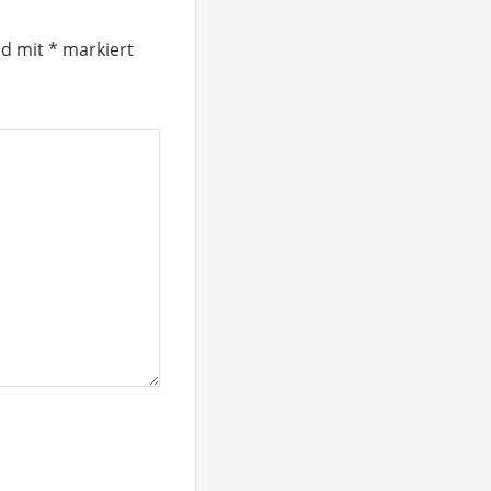
nd mit
*
markiert