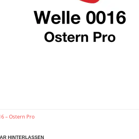
p
s
agsnavigation
er
16 – Ostern Pro
AR HINTERLASSEN