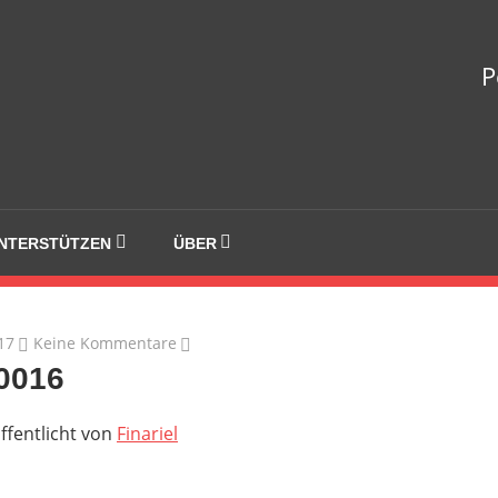
welle
P
NTERSTÜTZEN
ÜBER
17
Keine Kommentare
0016
ffentlicht von
Finariel