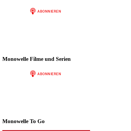
anzeigen
Instagram
auf
anzeigen
WordPress.org
anzeigen
Monowelle Filme und Serien
Monowelle To Go