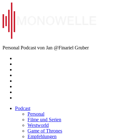
Zum
Inhalt
springen
Monowelle
Personal Podcast von Jan @Finariel Gruber
Twitter
Twitter
Mastodon
Mastodon
Facebook
Facebook
Email
Amazon
Podcast
Personal
Filme und Serien
Westworld
Game of Thrones
Empfehlungen