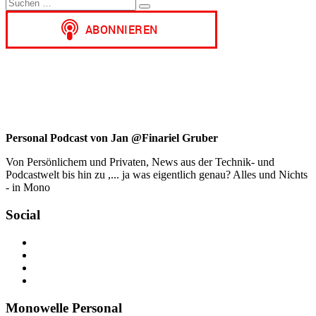
Suchen
Email
Suchen
nach:
Personal Podcast von Jan @Finariel Gruber
Von Persönlichem und Privaten, News aus der Technik- und
Podcastwelt bis hin zu ,... ja was eigentlich genau? Alles und Nichts
- in Mono
Social
Profil
von
Profil
jan.m.gruber
von
Profil
auf
monowelle
von
Profil
Facebook
auf
finariel
von
anzeigen
Twitter
auf
Finariel
Monowelle Personal