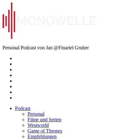
Zum
Inhalt
springen
Monowelle
Personal Podcast von Jan @Finariel Gruber
Twitter
Twitter
Mastodon
Mastodon
Facebook
Facebook
Email
Amazon
Podcast
Personal
Filme und Serien
Westworld
Game of Thrones
Empfehlungen