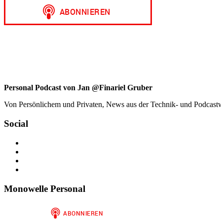
nach:
Personal Podcast von Jan @Finariel Gruber
Von Persönlichem und Privaten, News aus der Technik- und Podcastwelt
Social
Profil
von
Profil
jan.m.gruber
von
Profil
auf
monowelle
von
Profil
Facebook
auf
finariel
von
anzeigen
Twitter
auf
Finariel
Monowelle Personal
anzeigen
Instagram
auf
anzeigen
WordPress.org
anzeigen