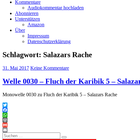
Kommentare
Audiokommentar hochladen
Abonnieren
Unterstützen
Amazon
Über
Impressum
Datenschutzerklärung
Schlagwort:
Salazars Rache
31. Mai 2017
Keine Kommentare
Welle 0030 – Fluch der Karibik 5 – Salaza
Monowelle 0030 zu Fluch der Karibik 5 – Salazars Rache
Twitter
Facebook
WhatsApp
WordPress
Gmail
Suchen
Email
Suchen