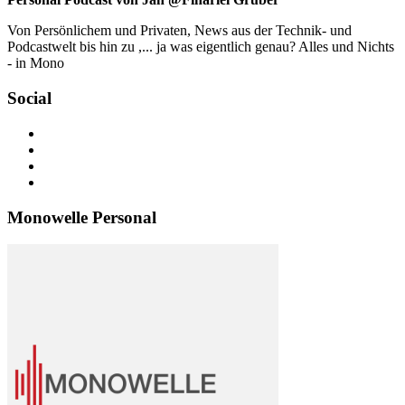
Von Persönlichem und Privaten, News aus der Technik- und
Podcastwelt bis hin zu ,... ja was eigentlich genau? Alles und Nichts
- in Mono
Social
Profil
von
Profil
jan.m.gruber
von
Profil
auf
monowelle
von
Profil
Facebook
auf
finariel
von
anzeigen
Twitter
auf
Finariel
Monowelle Personal
anzeigen
Instagram
auf
anzeigen
WordPress.org
anzeigen