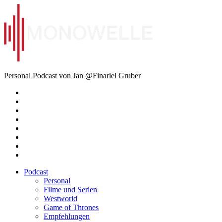
Zum
Inhalt
springen
Monowelle
Personal Podcast von Jan @Finariel Gruber
Twitter
Twitter
Mastodon
Mastodon
Facebook
Facebook
Email
Amazon
Podcast
Personal
Filme und Serien
Westworld
Game of Thrones
Empfehlungen