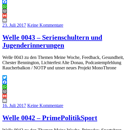
Twitter
Facebook
WhatsApp
WordPress
Gmail
Email
23. Juli 2017
Keine Kommentare
Welle 0043 – Serienschultern und
Jugenderinnerungen
Welle 0043 zu den Themen Meine Woche, Feedback, Gesundheit,
Chester Bennington, Lichterfest Alte Donau, Podcastempfehlung
Raucherbalkon / NOTP und unser neues Projekt MonoThrone
Twitter
Facebook
WhatsApp
WordPress
Gmail
Email
16. Juli 2017
Keine Kommentare
Welle 0042 – PrimePolitikSport