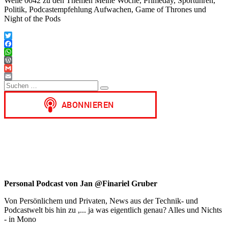
Welle 0042 zu den Themen Meine Woche, Primeday, Sportuhren,
Politik, Podcastempfehlung Aufwachen, Game of Thrones und
Night of the Pods
Twitter
Facebook
WhatsApp
WordPress
Gmail
Suchen
Email
Suchen
nach:
Personal Podcast von Jan @Finariel Gruber
Von Persönlichem und Privaten, News aus der Technik- und
Podcastwelt bis hin zu ,... ja was eigentlich genau? Alles und Nichts
- in Mono