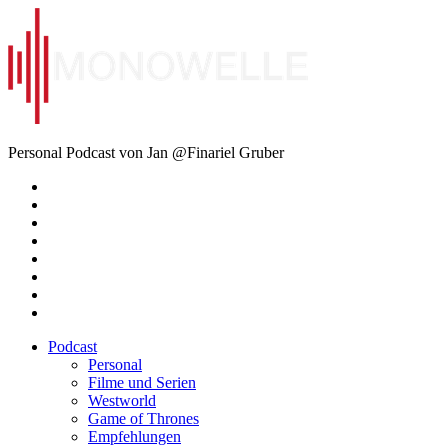
Zum
Inhalt
springen
Monowelle
Personal Podcast von Jan @Finariel Gruber
Twitter
Twitter
Mastodon
Mastodon
Facebook
Facebook
Email
Amazon
Podcast
Personal
Filme und Serien
Westworld
Game of Thrones
Empfehlungen