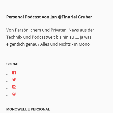
Personal Podcast von Jan @Finariel Gruber
Von Persönlichem und Privaten, News aus der
Technik- und Podcastwelt bis hin zu ,... ja was
eigentlich genau? Alles und Nichts - in Mono
SOCIAL
Profil
von
Profil
jan.m.gruber
von
auf
Profil
monowelle
Facebook
von
auf
anzeigen
Profil
finariel
Twitter
von
auf
anzeigen
Finariel
Instagram
auf
anzeigen
MONOWELLE PERSONAL
WordPress.org