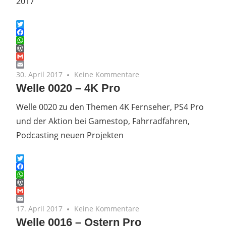
2017
Twitter
Facebook
WhatsApp
WordPress
Gmail
Email
30. April 2017
Keine Kommentare
Welle 0020 – 4K Pro
Welle 0020 zu den Themen 4K Fernseher, PS4 Pro
und der Aktion bei Gamestop, Fahrradfahren,
Podcasting neuen Projekten
Twitter
Facebook
WhatsApp
WordPress
Gmail
Email
17. April 2017
Keine Kommentare
Welle 0016 – Ostern Pro