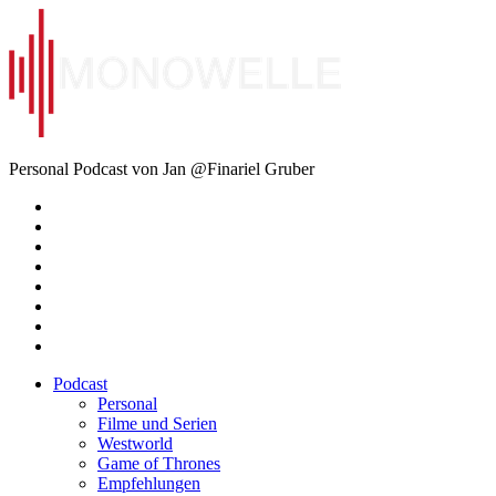
Zum
Inhalt
springen
Monowelle
Personal Podcast von Jan @Finariel Gruber
Twitter
Twitter
Mastodon
Mastodon
Facebook
Facebook
Email
Amazon
Podcast
Personal
Filme und Serien
Westworld
Game of Thrones
Empfehlungen