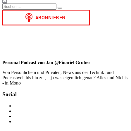
Gmail
Suchen
Email
Suchen
nach:
Personal Podcast von Jan @Finariel Gruber
Von Persönlichem und Privaten, News aus der Technik- und
Podcastwelt bis hin zu ,... ja was eigentlich genau? Alles und Nichts
- in Mono
Social
Profil
von
Profil
jan.m.gruber
von
Profil
auf
monowelle
von
Profil
Facebook
auf
finariel
von