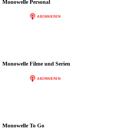
anzeigen
Twitter
auf
Finariel
Monowelle Personal
anzeigen
Instagram
auf
anzeigen
WordPress.org
anzeigen
Monowelle Filme und Serien
Monowelle To Go