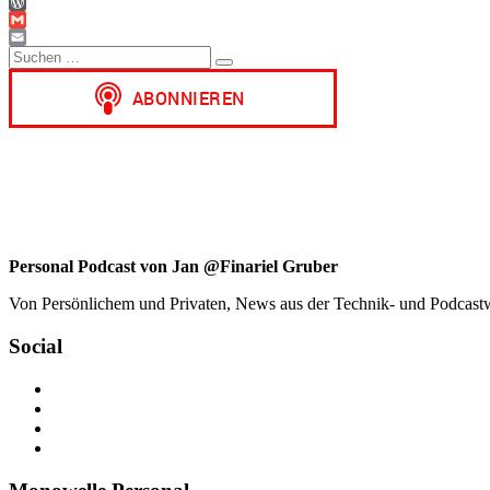
WhatsApp
WordPress
Gmail
Suchen
Email
Suchen
nach:
Personal Podcast von Jan @Finariel Gruber
Von Persönlichem und Privaten, News aus der Technik- und Podcastwelt
Social
Profil
von
Profil
jan.m.gruber
von
Profil
auf
monowelle
von
Profil
Facebook
auf
finariel
von
anzeigen
Twitter
auf
Finariel