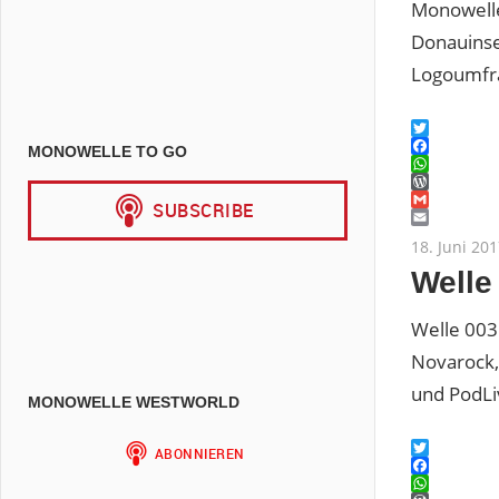
Monowelle
Donauinse
Logoumfr
Twitter
MONOWELLE TO GO
Facebook
WhatsAp
WordPres
Gmail
Email
18. Juni 20
Welle
Welle 003
Novarock,
und PodLi
MONOWELLE WESTWORLD
Twitter
Facebook