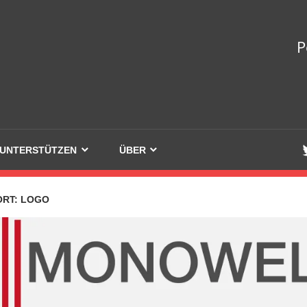
welle
P
UNTERSTÜTZEN
ÜBER
ORT:
LOGO