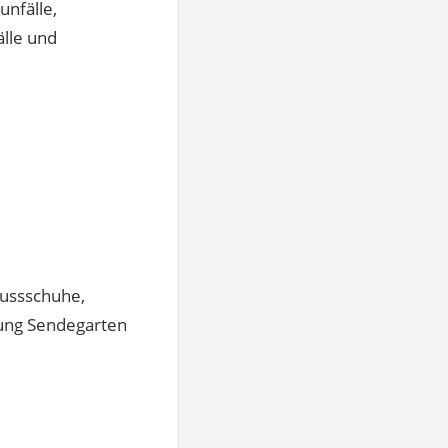
unfälle,
lle und
fussschuhe,
ung Sendegarten