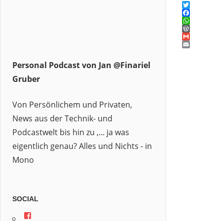
Twitter
Facebook
WhatsAp
WordPres
Gmail
Email
Personal Podcast von Jan @Finariel
Gruber
Von Persönlichem und Privaten,
News aus der Technik- und
Podcastwelt bis hin zu ,... ja was
eigentlich genau? Alles und Nichts - in
Mono
SOCIAL
Profil