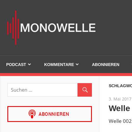
Zum
Inhalt
Mono
springen
PODCAST
KOMMENTARE
ABONNIEREN
SCHLAGW
3. Mai 2017
Welle
Welle 002