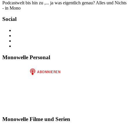
Podcastwelt bis hin zu ,... ja was eigentlich genau? Alles und Nichts
- in Mono
Social
Profil
von
Profil
jan.m.gruber
von
Profil
auf
monowelle
von
Profil
Facebook
auf
finariel
von
anzeigen
Twitter
auf
Finariel
Monowelle Personal
anzeigen
Instagram
auf
anzeigen
WordPress.org
anzeigen
Monowelle Filme und Serien