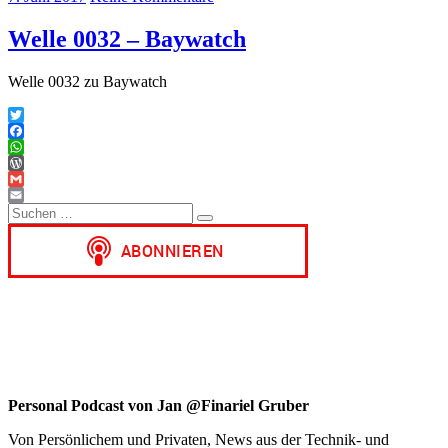
Welle 0032 – Baywatch
Welle 0032 zu Baywatch
Twitter
Facebook
WhatsApp
WordPress
Gmail
Suchen
Email
Suchen
nach:
Personal Podcast von Jan @Finariel Gruber
Von Persönlichem und Privaten, News aus der Technik- und