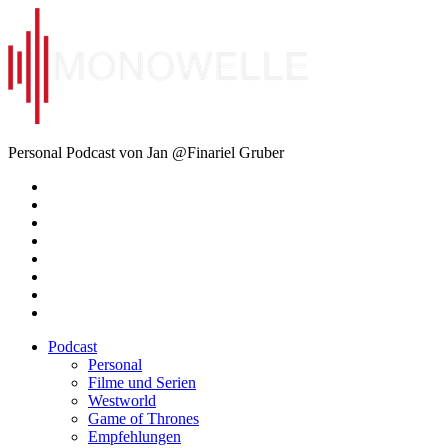
Zum
Inhalt
springen
Monowelle
Personal Podcast von Jan @Finariel Gruber
Twitter
Twitter
Mastodon
Mastodon
Facebook
Facebook
Email
Amazon
Podcast
Personal
Filme und Serien
Westworld
Game of Thrones
Empfehlungen