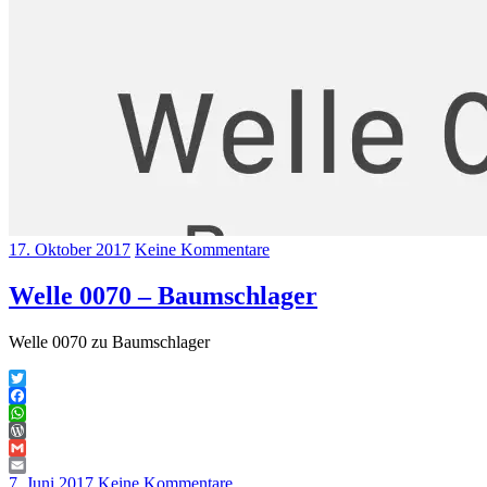
17. Oktober 2017
Keine Kommentare
Welle 0070 – Baumschlager
Welle 0070 zu Baumschlager
Twitter
Facebook
WhatsApp
WordPress
Gmail
Email
7. Juni 2017
Keine Kommentare