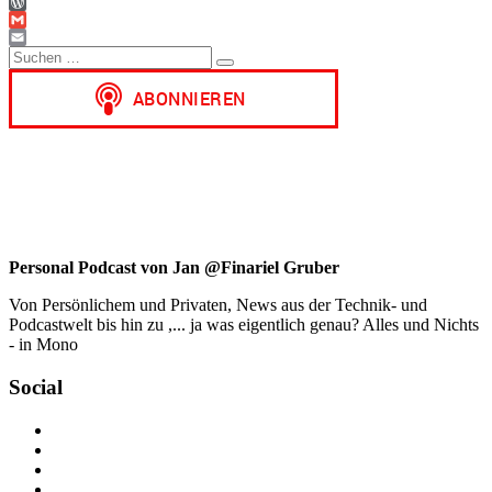
WhatsApp
WordPress
Gmail
Suchen
Email
Suchen
nach:
Personal Podcast von Jan @Finariel Gruber
Von Persönlichem und Privaten, News aus der Technik- und
Podcastwelt bis hin zu ,... ja was eigentlich genau? Alles und Nichts
- in Mono
Social
Profil
von
Profil
jan.m.gruber
von
Profil
auf
monowelle
von
Profil