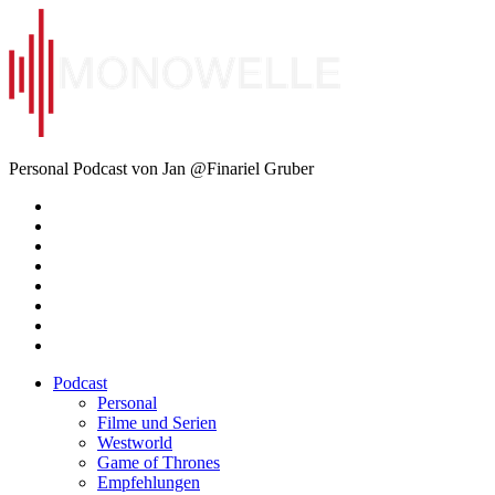
Zum
Inhalt
springen
Monowelle
Personal Podcast von Jan @Finariel Gruber
Twitter
Twitter
Mastodon
Mastodon
Facebook
Facebook
Email
Amazon
Podcast
Personal
Filme und Serien
Westworld
Game of Thrones
Empfehlungen