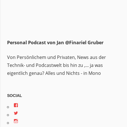
Personal Podcast von Jan @Finariel Gruber
Von Persönlichem und Privaten, News aus der
Technik- und Podcastwelt bis hin zu ,... ja was
eigentlich genau? Alles und Nichts - in Mono
SOCIAL
Profil
von
Profil
jan.m.gruber
von
auf
Profil
monowelle
Facebook
von
auf