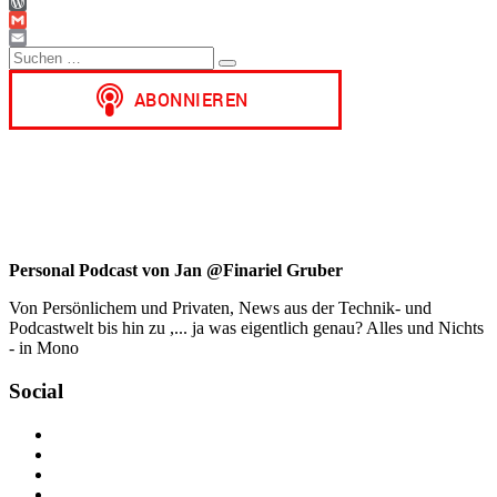
WhatsApp
WordPress
Gmail
Suchen
Email
Suchen
nach:
Personal Podcast von Jan @Finariel Gruber
Von Persönlichem und Privaten, News aus der Technik- und
Podcastwelt bis hin zu ,... ja was eigentlich genau? Alles und Nichts
- in Mono
Social
Profil
von
Profil
jan.m.gruber
von
Profil
auf
monowelle
von
Profil