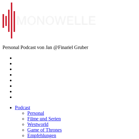
Zum
Inhalt
springen
Monowelle
Personal Podcast von Jan @Finariel Gruber
Twitter
Twitter
Mastodon
Mastodon
Facebook
Facebook
Email
Amazon
Podcast
Personal
Filme und Serien
Westworld
Game of Thrones
Empfehlungen