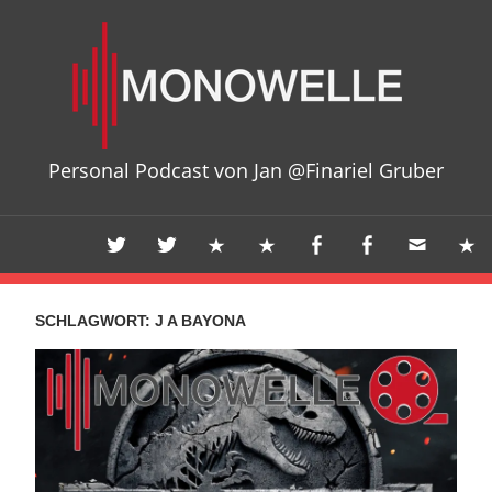
Zum
Mon
Inhalt
springen
Personal Podcast von Jan @Finariel Gruber
SCHLAGWORT:
J A BAYONA