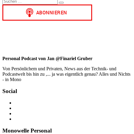
Suchen
Email
Suchen
nach:
Personal Podcast von Jan @Finariel Gruber
Von Persönlichem und Privaten, News aus der Technik- und
Podcastwelt bis hin zu ,... ja was eigentlich genau? Alles und Nichts
- in Mono
Social
Profil
von
Profil
jan.m.gruber
von
Profil
auf
monowelle
von
Profil
Facebook
auf
finariel
von
anzeigen
Twitter
auf
Finariel
Monowelle Personal