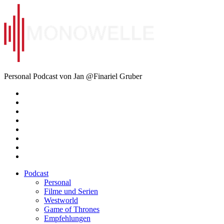
Zum
Inhalt
springen
Monowelle
Personal Podcast von Jan @Finariel Gruber
Twitter
Twitter
Mastodon
Mastodon
Facebook
Facebook
Email
Amazon
Podcast
Personal
Filme und Serien
Westworld
Game of Thrones
Empfehlungen