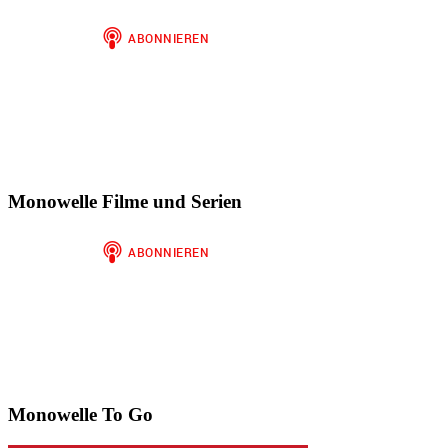
anzeigen
Instagram
auf
anzeigen
WordPress.org
anzeigen
Monowelle Filme und Serien
Monowelle To Go