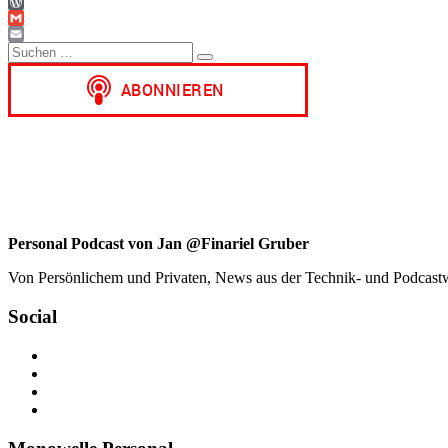
WhatsApp
WordPress
Gmail
Suchen
Email
Suchen
nach:
Personal Podcast von Jan @Finariel Gruber
Von Persönlichem und Privaten, News aus der Technik- und Podcastwelt
Social
Profil
von
Profil
jan.m.gruber
von
Profil
auf
monowelle
von
Profil
Facebook
auf
finariel
von
anzeigen
Twitter
auf
Finariel