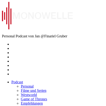
Zum
Inhalt
springen
Monowelle
Personal Podcast von Jan @Finariel Gruber
Twitter
Twitter
Mastodon
Mastodon
Facebook
Facebook
Email
Amazon
Podcast
Personal
Filme und Serien
Westworld
Game of Thrones
Empfehlungen