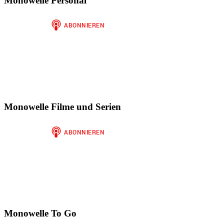
Monowelle Personal
anzeigen
Instagram
auf
anzeigen
WordPress.org
anzeigen
Monowelle Filme und Serien
Monowelle To Go