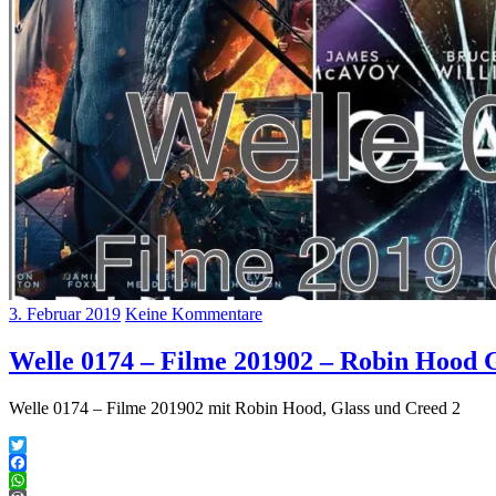
3. Februar 2019
Keine Kommentare
Welle 0174 – Filme 201902 – Robin Hood 
Welle 0174 – Filme 201902 mit Robin Hood, Glass und Creed 2
Twitter
Facebook