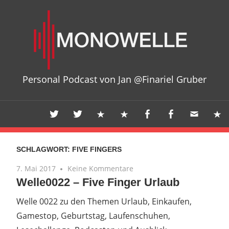
Zum
Mon
Inhalt
springen
Personal Podcast von Jan @Finariel Gruber
SCHLAGWORT:
FIVE FINGERS
7. Mai 2017
Keine Kommentare
Welle0022 – Five Finger Urlaub
Welle 0022 zu den Themen Urlaub, Einkaufen,
Gamestop, Geburtstag, Laufenschuhen,