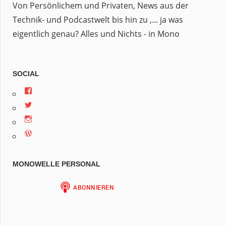
Von Persönlichem und Privaten, News aus der
Technik- und Podcastwelt bis hin zu ,... ja was
eigentlich genau? Alles und Nichts - in Mono
SOCIAL
Profil
von
Profil
jan.m.gruber
von
auf
Profil
monowelle
Facebook
von
auf
anzeigen
Profil
finariel
Twitter
von
auf
anzeigen
Finariel
Instagram
auf
anzeigen
MONOWELLE PERSONAL
WordPress.org
anzeigen