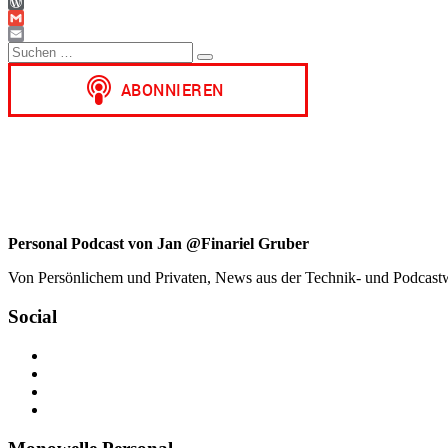
WhatsApp
WordPress
Gmail
Suchen
Email
Suchen
nach:
Personal Podcast von Jan @Finariel Gruber
Von Persönlichem und Privaten, News aus der Technik- und Podcastwelt
Social
Profil
von
Profil
jan.m.gruber
von
Profil
auf
monowelle
von
Profil
Facebook
auf
finariel
von
anzeigen
Twitter
auf
Finariel