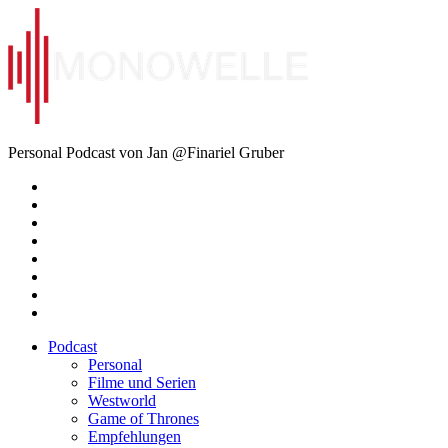
Zum
Inhalt
springen
Monowelle
Personal Podcast von Jan @Finariel Gruber
Twitter
Twitter
Mastodon
Mastodon
Facebook
Facebook
Email
Amazon
Podcast
Personal
Filme und Serien
Westworld
Game of Thrones
Empfehlungen