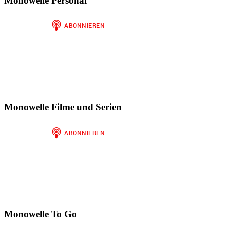
Monowelle Personal
anzeigen
Instagram
auf
anzeigen
WordPress.org
anzeigen
Monowelle Filme und Serien
Monowelle To Go