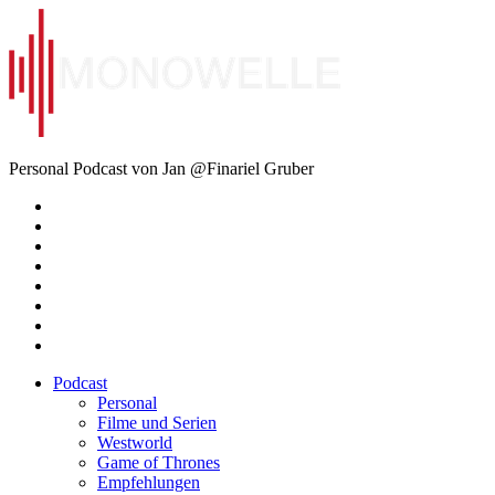
Zum
Inhalt
springen
Monowelle
Personal Podcast von Jan @Finariel Gruber
Twitter
Twitter
Mastodon
Mastodon
Facebook
Facebook
Email
Amazon
Podcast
Personal
Filme und Serien
Westworld
Game of Thrones
Empfehlungen