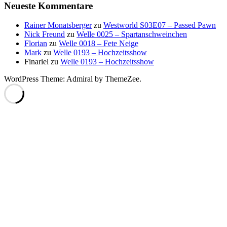
Neueste Kommentare
Rainer Monatsberger
zu
Westworld S03E07 – Passed Pawn
Nick Freund
zu
Welle 0025 – Spartanschweinchen
Florian
zu
Welle 0018 – Fete Neige
Mark
zu
Welle 0193 – Hochzeitsshow
Finariel
zu
Welle 0193 – Hochzeitsshow
WordPress Theme: Admiral by ThemeZee.