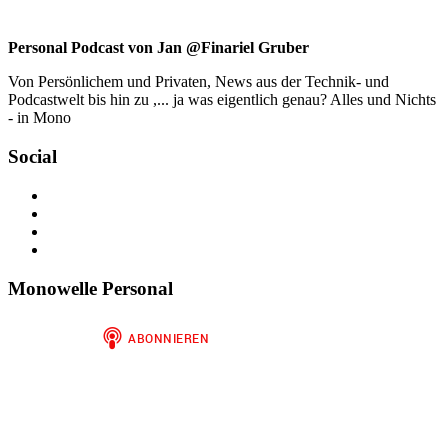
Personal Podcast von Jan @Finariel Gruber
Von Persönlichem und Privaten, News aus der Technik- und
Podcastwelt bis hin zu ,... ja was eigentlich genau? Alles und Nichts
- in Mono
Social
Profil
von
Profil
jan.m.gruber
von
Profil
auf
monowelle
von
Profil
Facebook
auf
finariel
von
anzeigen
Twitter
auf
Finariel
Monowelle Personal
anzeigen
Instagram
auf
anzeigen
WordPress.org
anzeigen