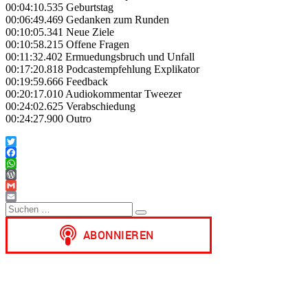
00:04:10.535 Geburtstag
00:06:49.469 Gedanken zum Runden
00:10:05.341 Neue Ziele
00:10:58.215 Offene Fragen
00:11:32.402 Ermuedungsbruch und Unfall
00:17:20.818 Podcastempfehlung Explikator
00:19:59.666 Feedback
00:20:17.010 Audiokommentar Tweezer
00:24:02.625 Verabschiedung
00:24:27.900 Outro
Twitter
Facebook
WhatsApp
WordPress
Gmail
Suchen
Email
Suchen
nach: