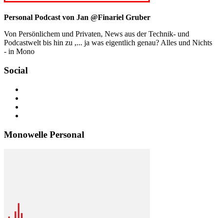
Personal Podcast von Jan @Finariel Gruber
Von Persönlichem und Privaten, News aus der Technik- und
Podcastwelt bis hin zu ,... ja was eigentlich genau? Alles und Nichts
- in Mono
Social
Profil
von
Profil
jan.m.gruber
von
Profil
auf
monowelle
von
Profil
Facebook
auf
finariel
von
anzeigen
Twitter
auf
Finariel
Monowelle Personal
anzeigen
Instagram
auf
anzeigen
WordPress.org
anzeigen