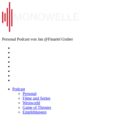
Zum
Inhalt
springen
Monowelle
Personal Podcast von Jan @Finariel Gruber
Twitter
Twitter
Mastodon
Mastodon
Facebook
Facebook
Email
Amazon
Podcast
Personal
Filme und Serien
Westworld
Game of Thrones
Empfehlungen