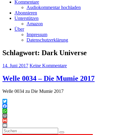
Kommentare
Audiokommentar hochladen
Abonnieren
Unterstützen
Amazon
Über
Impressum
Datenschutzerklärung
Schlagwort:
Dark Universe
14. Juni 2017
Keine Kommentare
Welle 0034 – Die Mumie 2017
Welle 0034 zu Die Mumie 2017
Twitter
Facebook
WhatsApp
WordPress
Gmail
Suchen
Email
Suchen