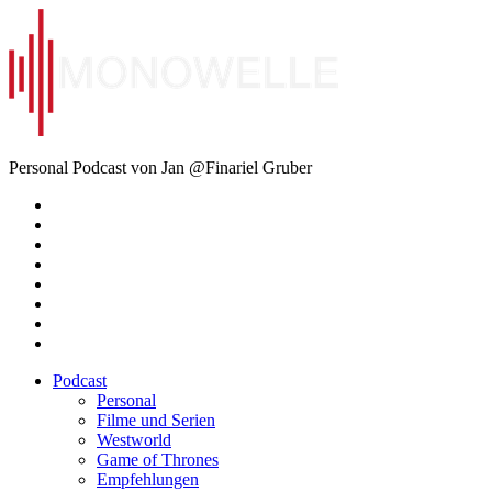
Zum
Inhalt
springen
Monowelle
Personal Podcast von Jan @Finariel Gruber
Twitter
Twitter
Mastodon
Mastodon
Facebook
Facebook
Email
Amazon
Podcast
Personal
Filme und Serien
Westworld
Game of Thrones
Empfehlungen