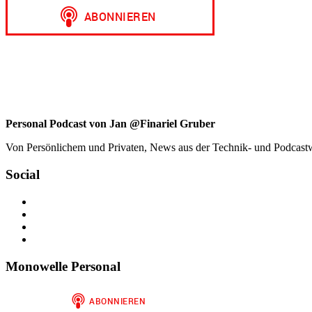
nach:
Personal Podcast von Jan @Finariel Gruber
Von Persönlichem und Privaten, News aus der Technik- und Podcastwelt
Social
Profil
von
Profil
jan.m.gruber
von
Profil
auf
monowelle
von
Profil
Facebook
auf
finariel
von
anzeigen
Twitter
auf
Finariel
Monowelle Personal
anzeigen
Instagram
auf
anzeigen
WordPress.org
anzeigen