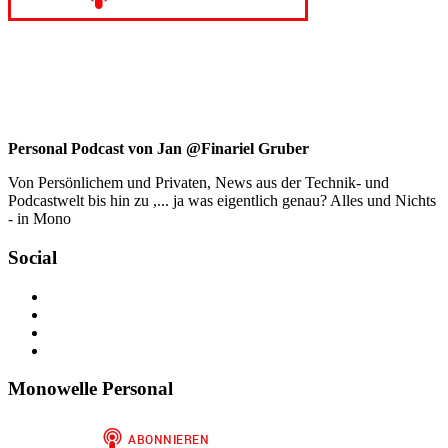
Personal Podcast von Jan @Finariel Gruber
Von Persönlichem und Privaten, News aus der Technik- und
Podcastwelt bis hin zu ,... ja was eigentlich genau? Alles und Nichts
- in Mono
Social
Profil
von
Profil
jan.m.gruber
von
Profil
auf
monowelle
von
Profil
Facebook
auf
finariel
von
anzeigen
Twitter
auf
Finariel
Monowelle Personal
anzeigen
Instagram
auf
anzeigen
WordPress.org
anzeigen