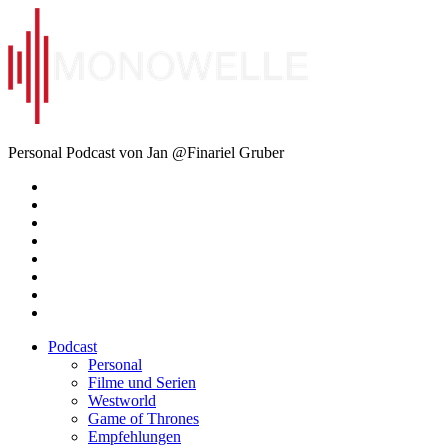
Zum
Inhalt
springen
Monowelle
Personal Podcast von Jan @Finariel Gruber
Twitter
Twitter
Mastodon
Mastodon
Facebook
Facebook
Email
Amazon
Podcast
Personal
Filme und Serien
Westworld
Game of Thrones
Empfehlungen