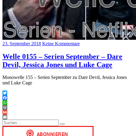
23. September 2018
Keine Kommentare
Welle 0155 – Serien September – Dare
Devil, Jessica Jones und Luke Cage
Monowelle 155 – Serien September zu Dare Devil, Jessica Jones
und Luke Cage
Twitter
Facebook
WhatsApp
WordPress
Gmail
Suchen
Email
Suchen
nach: